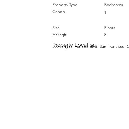
Property Type
Bedrooms
Condo
1
Size
Floors
700 sqft
8
Property Location
500 Terry A Francois Blvd, San Francisco,