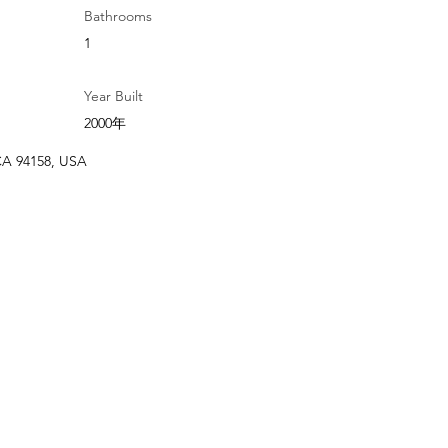
Bathrooms
1
Year Built
2000年
 CA 94158, USA