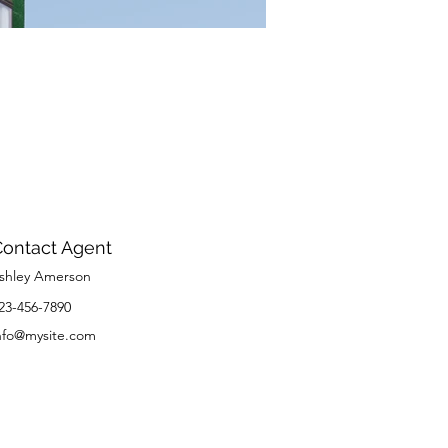
Contact Agent
shley Amerson
23-456-7890
nfo@mysite.com